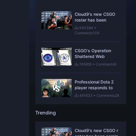
Cloud9's new CSGO
roster has been
earning respect one
540384
•
win at a time
Comments109
CSGO's Operation
Shattered Web
Stickers are hiding
745955
•
Comments9
new secrets
Professional Dota 2
player responds to
Doublelift’s skill ceiling
481633
•
Comments28
comments
Trending
Cloud9's new CSGO r