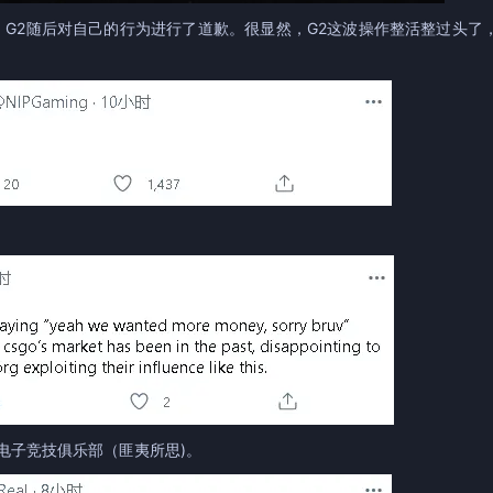
，G2随后对自己的行为进行了道歉。很显然，G2这波操作整活整过头了
电子竞技俱乐部（匪夷所思)。