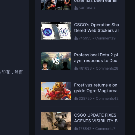
oster has been earnin
g respect one win at a
540384
•
time
Comments109
CSGO's Operation Sha
ttered Web Stickers ar
e hiding new secrets
745955
•
Comments9
Professional Dota 2 pl
ayer responds to Dou
blelift’s skill ceiling co
481633
•
Comments28
mments
购印花，然而
Frostivus returns alon
gside Ogre Magi arca
na in Dota 2 update
328720
•
Comments42
CSGO UPDATE FIXES
AGENTS VISIBILITY B
ESIDES CHANGES TO
178842
•
Comments7
MIRAGE AND OVERPA