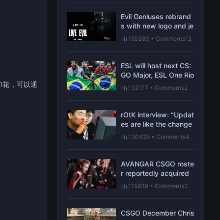
SS
Evil Geniuses rebrand
s with new logo and je
rsey
165380
•
Comments12
ESL will host next CS:
GO Major, ESL One Rio
in Brazil
印花，可以通
132177
•
Comments2
rOtK interview: “Updat
es are like the change
of rules in traditional s
130425
•
Comments4
ports”
AVANGAR CSGO roste
r reportedly acquired
by Virtus.pro
115838
•
Comments3
CSGO December Chris