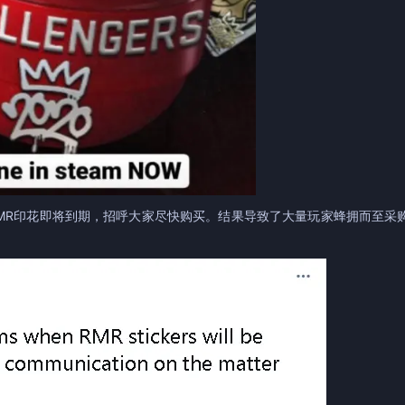
宣称RMR印花即将到期，招呼大家尽快购买。结果导致了大量玩家蜂拥而至采