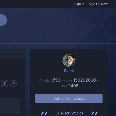
Sign In
Sign Up Now
Super
1753
150292060
Articles
• Views
•
2408
Likes
Author Homepage
His/Her Articles