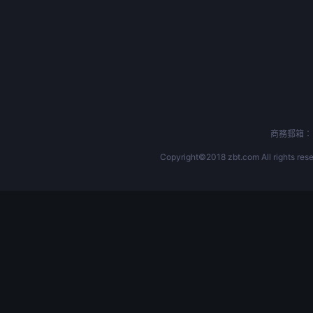
商務郵箱：b
Copyright©2018 zbt.com All rights rese