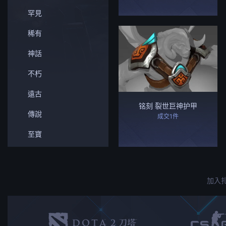
罕見
稀有
神話
不朽
遠古
铭刻 裂世巨神护甲
傳說
成交1件
至寶
加入