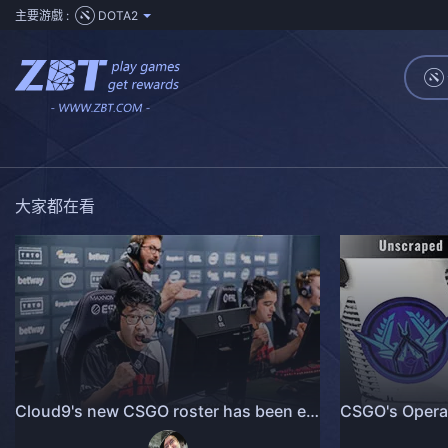
主要游戲 :
DOTA2
大家都在看
Cloud9's new CSGO roster has been earning respect one win at a time