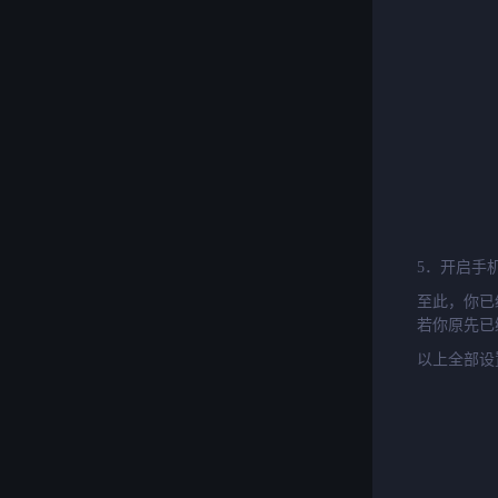
5．
开启手
至此，你已
若你原先已
以上全部设